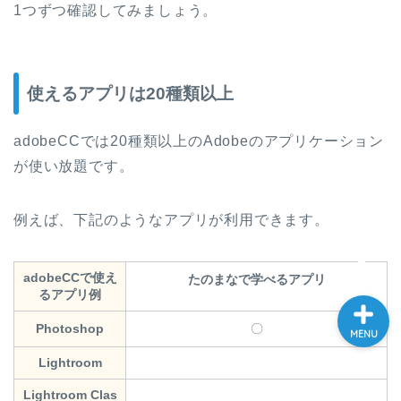
座はぜんぶで3コース！誰
1つずつ確認してみましょう。
でもできるコースの選び
方
【2021年最新版】たのま
使えるアプリは20種類以上
なadobe講座のキャンペ
ーン情報を解説
adobeCCでは20種類以上のAdobeのアプリケーション
が使い放題です。
たのまなadobe講座の評
判を調査！メリット・デ
メリットも解説します
例えば、下記のようなアプリが利用できます。
adobeCCで使え
たのまなで学べるアプリ
るアプリ例
Photoshop
〇
MENU
Lightroom
Lightroom Clas